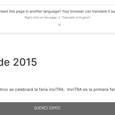
eed this page in another language? Your browser can translate it au
Right-click on the page → "Translate to English".
✕
DESCUENTOS
OBSERVATORIO
RECURSOS
BLOG
EVENTOS
de 2015
utivo se celebrará la feria inviTRA. InviTRA es la primera f
QUIENES SOMOS