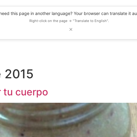
eed this page in another language? Your browser can translate it au
Right-click on the page → "Translate to English".
✕
DESCUENTOS
OBSERVATORIO
RECURSOS
BLOG
EVENTOS
e 2015
 tu cuerpo