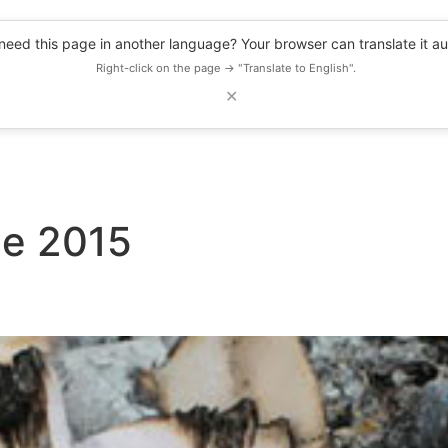
eed this page in another language? Your browser can translate it au
Right-click on the page → "Translate to English".
✕
DESCUENTOS
OBSERVATORIO
RECURSOS
BLOG
EVENTOS
de 2015