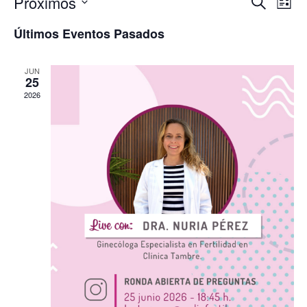
Nave
Na
Próximos
Buscar
Lista
Selecciona
de
de
la
Últimos Eventos Pasados
fecha.
vi
búsq
de
JUN
y
25
Ev
2026
vista
de
Even