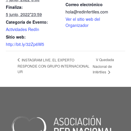
Correo electrónico
Finaliza:
hola@redinfertiles.com
5 junio, 2022*23:59
Ver el sitio web del
Categoría de Evento:
Organizador
Actividades RedIn
Sitio web:
http://bit.ly/32Zp6W5
V Quedada
INSTAGRAM LIVE. EL EXPERTO
RESPONDE CON GRUPO INTERNACIONAL
Nacional de
UR
Infértiles