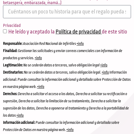
betaespera, embarazada, mamá…)
Privacidad
He leído y aceptado la
Política de privacidad
de este sitio
Responsable:
Asociación Red Nacional de Infértiles
+info
Finalidad:
Gestionar las solicitudes y enviar correos comerciales con información de
productos y servicios.
+info
Legitimación:
No se cederán datos a terceros, salvo obligación legal
+info
Destinatarios:
No se cederán datos a terceros, salvo obligación legal.
+info
Información
adicional:
Puede consultar la información adicional y detallada sobre Protección de Datos
en nuestra página web
.
+info
Derechos:
Derecho a solicitar el acceso a los datos, Derecho a solicitar su rectificación o
supresión, Derecho a solicitar la limitación de su tratamiento, Derecho a solicitar la
supresión de los datos, Derecho a oponerse al tratamiento y Derecho a la portabilidad de
los datos
+info
Información adicional:
Puede consultar la información adicional y detallada sobre
Protección de Datos en nuestra página web
.
+info