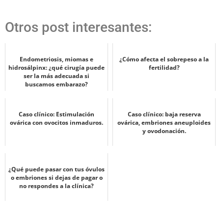
Otros post interesantes:
Endometriosis, miomas e
¿Cómo afecta el sobrepeso a la
hidrosálpinx: ¿qué cirugía puede
fertilidad?
ser la más adecuada si
buscamos embarazo?
Caso clínico: Estimulación
Caso clínico: baja reserva
ovárica con ovocitos inmaduros.
ovárica, embriones aneuploides
y ovodonación.
¿Qué puede pasar con tus óvulos
o embriones si dejas de pagar o
no respondes a la clínica?