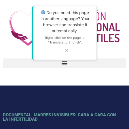
Do you need this page
in another language? Your
browser can translate it
automatically.
Right-click on the page →
"Translate to English".
✕
DOCUMENTAL. MADRES INVISIBLES: CARA A CARA CON
LA INFERTILIDAD