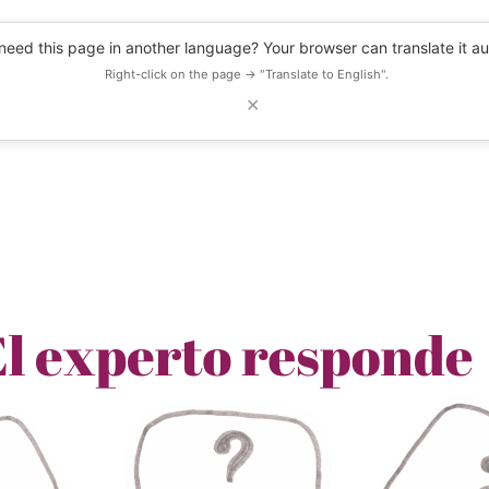
eed this page in another language? Your browser can translate it au
Right-click on the page → "Translate to English".
✕
DESCUENTOS
OBSERVATORIO
RECURSOS
BLOG
EVENTOS