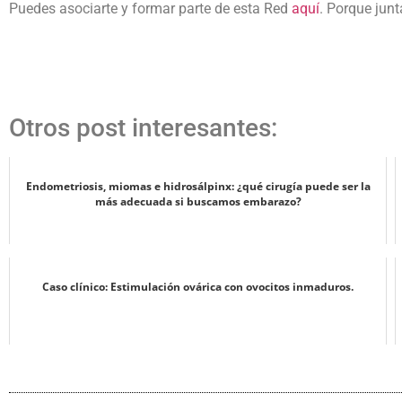
Puedes asociarte y formar parte de esta Red
aquí
. Porque jun
Otros post interesantes:
Endometriosis, miomas e hidrosálpinx: ¿qué cirugía puede ser la
más adecuada si buscamos embarazo?
Caso clínico: Estimulación ovárica con ovocitos inmaduros.