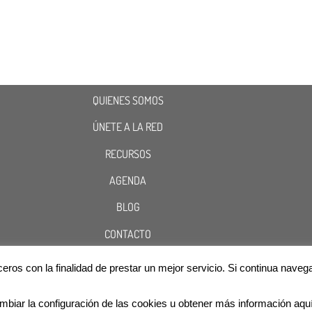
QUIENES SOMOS
ÚNETE A LA RED
RECURSOS
AGENDA
BLOG
CONTACTO
terceros con la finalidad de prestar un mejor servicio. Si continua n
Cookies
Aviso Legal
Política de Privacidad
@2020 ASOCIACIÓN RED NACIONAL DE INFÉRTILES
mbiar la configuración de las cookies u obtener más información aqu