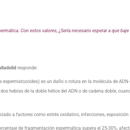
ermática. Con estos valores, ¿Sería necesario esperar a que baje
lladolid
responde:
los espermatozoides) es un daño o rotura en la molécula de ADN
 dos hebras de la doble hélice del ADN o de cadena doble, cua
ado a factores como estrés oxidativo, infecciones, exposición a
orcentaje de fragmentación espermática supera el 25-30%, afec