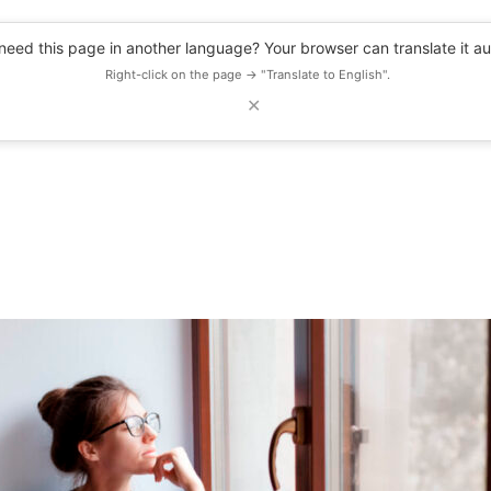
eed this page in another language? Your browser can translate it au
Right-click on the page → "Translate to English".
✕
DESCUENTOS
OBSERVATORIO
RECURSOS
BLOG
EVENTOS