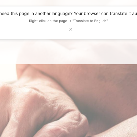
eed this page in another language? Your browser can translate it au
Right-click on the page → "Translate to English".
✕
DESCUENTOS
OBSERVATORIO
RECURSOS
BLOG
EVENTOS