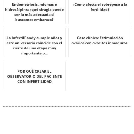
Endometriosis, miomas e
¿Cómo afecta el sobrepeso a la
hidrosálpinx: ¿qué cirugía puede
fertilidad?
ser la más adecuada si
buscamos embarazo?
La InfertilPandy cumple años y
Caso clínico: Estimulación
este aniversario coincide con el
ovárica con ovocitos inmaduros.
cierre de una etapa muy
importante p...
POR QUÉ CREAR EL
OBSERVATORIO DEL PACIENTE
CON INFERTILIDAD