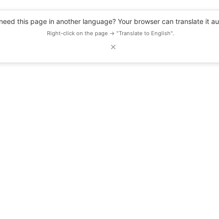
eed this page in another language? Your browser can translate it au
Right-click on the page → "Translate to English".
✕
DESCUENTOS
OBSERVATORIO
RECURSOS
BLOG
EVENTOS