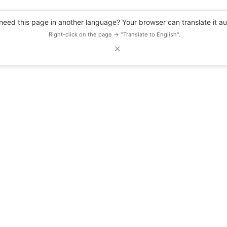
eed this page in another language? Your browser can translate it au
Right-click on the page → "Translate to English".
✕
DESCUENTOS
OBSERVATORIO
RECURSOS
BLOG
EVENTOS