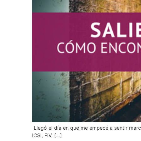
​​ Llegó el día en que me empecé a sentir ma
ICSI, FIV, […]