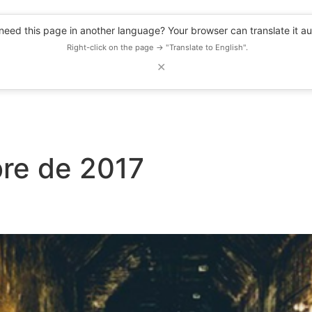
eed this page in another language? Your browser can translate it au
Right-click on the page → "Translate to English".
✕
DESCUENTOS
OBSERVATORIO
RECURSOS
BLOG
EVENTOS
bre de 2017