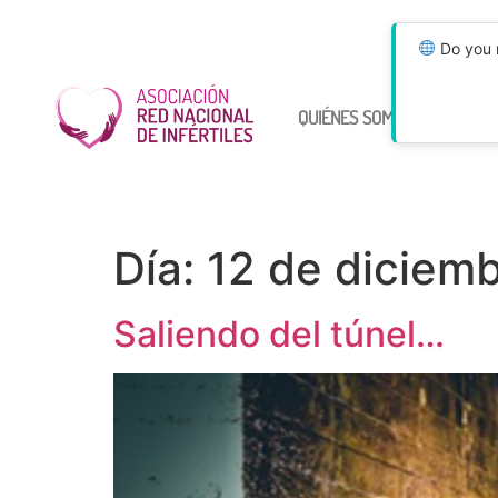
Do you n
QUIÉNES SOMOS
ÚNETE
Día:
12 de diciem
Saliendo del túnel…