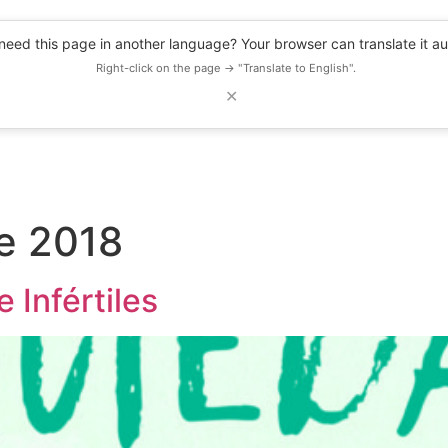
eed this page in another language? Your browser can translate it au
Right-click on the page → "Translate to English".
✕
DESCUENTOS
OBSERVATORIO
RECURSOS
BLOG
EVENTOS
e 2018
 Infértiles