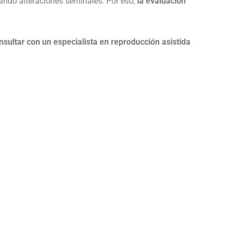
ntando alteraciones seminales. Por eso,
la evaluación
nsultar con un especialista en reproducción asistida