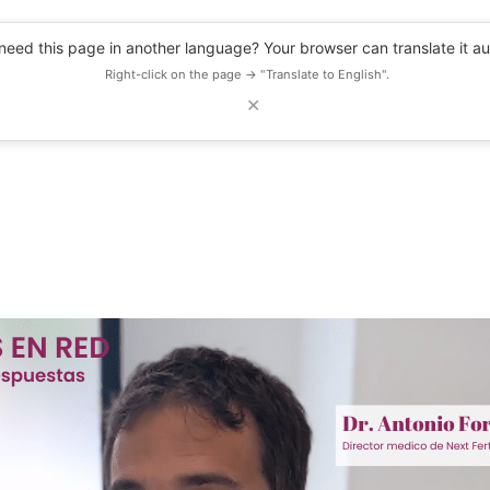
eed this page in another language? Your browser can translate it au
Right-click on the page → "Translate to English".
✕
DESCUENTOS
OBSERVATORIO
RECURSOS
BLOG
EVENTOS