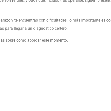
e son fértiles, y otros que, incluso tras operarse, siguen prese
razo y te encuentras con dificultades, lo más importante es
co
s para llegar a un diagnóstico certero.
s más sobre cómo abordar este momento.