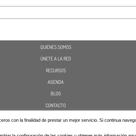
QUIENES SOMOS
ÚNETE A LA RED
RECURSOS
AGENDA
BLOG
CONTACTO
terceros con la finalidad de prestar un mejor servicio. Si continua n
Cookies
Aviso Legal
Política de Privacidad
@2020 ASOCIACIÓN RED NACIONAL DE INFÉRTILES
mbiar la configuración de las cookies u obtener más información aqu