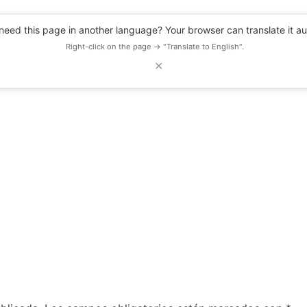
eed this page in another language? Your browser can translate it au
Right-click on the page → "Translate to English".
✕
DESCUENTOS
OBSERVATORIO
RECURSOS
BLOG
EVENTOS