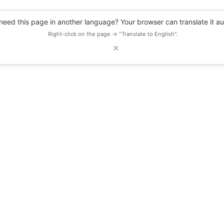
eed this page in another language? Your browser can translate it au
Right-click on the page → "Translate to English".
✕
DESCUENTOS
OBSERVATORIO
RECURSOS
BLOG
EVENTOS