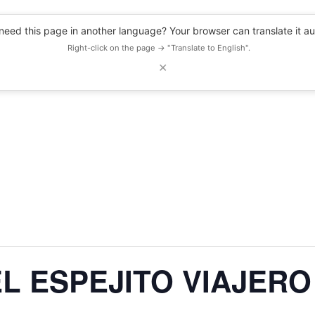
eed this page in another language? Your browser can translate it au
Right-click on the page → "Translate to English".
✕
DESCUENTOS
OBSERVATORIO
RECURSOS
BLOG
EVENTOS
L ESPEJITO VIAJERO