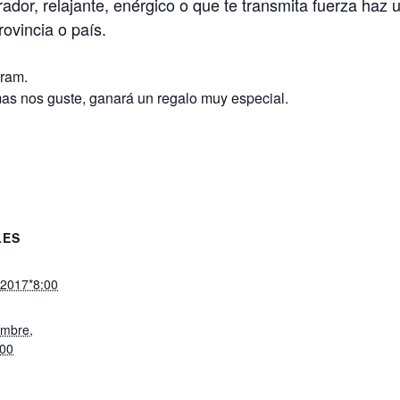
rador, relajante, enérgico o que te transmita fuerza haz 
ovincia o país.
gram.
mas nos guste, ganará un regalo muy especial.
LES
, 2017*8:00
embre,
:00