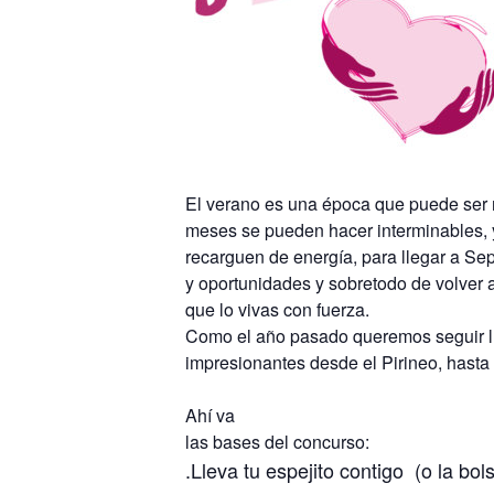
El verano es una época que puede ser m
meses se pueden hacer interminables, y 
recarguen de energía, para llegar a Se
y oportunidades y sobretodo de volver 
que lo vivas con fuerza.
​Como el año pasado queremos seguir l
impresionantes desde el Pirineo, hasta
​A​hí va
​las bases del concurso:
.Lleva tu
espejito
contigo ​ (o la bo