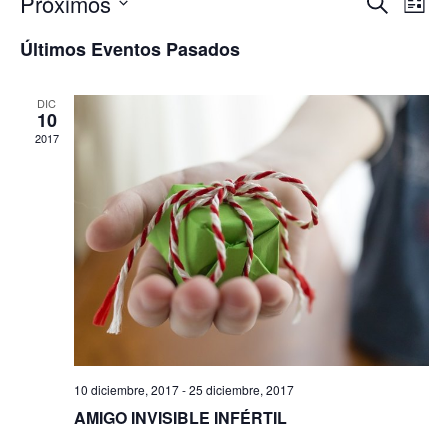
Nave
Na
Próximos
Buscar
Lista
Selecciona
de
de
la
Últimos Eventos Pasados
fecha.
vi
búsq
de
DIC
y
10
Ev
2017
vista
de
Even
10 diciembre, 2017
-
25 diciembre, 2017
AMIGO INVISIBLE INFÉRTIL