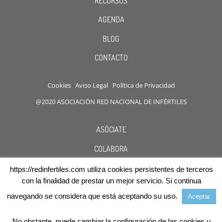
RECURSOS
AGENDA
BLOG
CONTACTO
Cookies
Aviso Legal
Política de Privacidad
@2020 ASOCIACIÓN RED NACIONAL DE INFÉRTILES
ASÓCIATE
COLABORA
DESCUENTOS
https://redinfertiles.com utiliza cookies persistentes de terceros
con la finalidad de prestar un mejor servicio. Si continua
navegando se considera que está aceptando su uso.
Aceptar
No obstante, puede cambiar la configuración de las cookies u