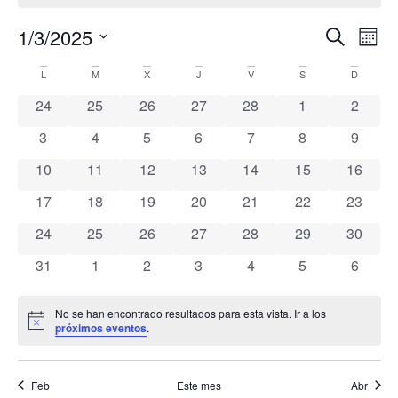
Nave
Na
1/3/2025
Buscar
Mes
Selecciona
de
de
la
Calendario
L
M
X
J
V
S
D
fecha.
vi
búsq
0 eventos
0 eventos
0 eventos
0 eventos
0 eventos
0 eventos
0 event
24
25
26
27
28
1
2
de
de
y
0 eventos
0 eventos
0 eventos
0 eventos
0 eventos
0 eventos
0 event
3
4
5
6
7
8
9
Eventos
Ev
vista
0 eventos
0 eventos
0 eventos
0 eventos
0 eventos
0 eventos
0 event
10
11
12
13
14
15
16
0 eventos
0 eventos
0 eventos
0 eventos
0 eventos
0 eventos
0 event
17
18
19
20
21
22
de
23
0 eventos
0 eventos
0 eventos
0 eventos
0 eventos
0 eventos
0 event
24
25
26
27
28
29
30
Even
0 eventos
0 eventos
0 eventos
0 eventos
0 eventos
0 eventos
0 event
31
1
2
3
4
5
6
No se han encontrado resultados para esta vista. Ir a los
Aviso
próximos eventos
.
Feb
Este mes
Abr