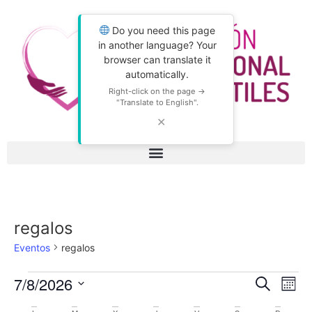
Do you need this page
in another language? Your
browser can translate it
automatically.
Right-click on the page →
"Translate to English".
✕
regalos
Eventos
regalos
Nave
Na
7/8/2026
Buscar
Mes
Selecciona
de
la