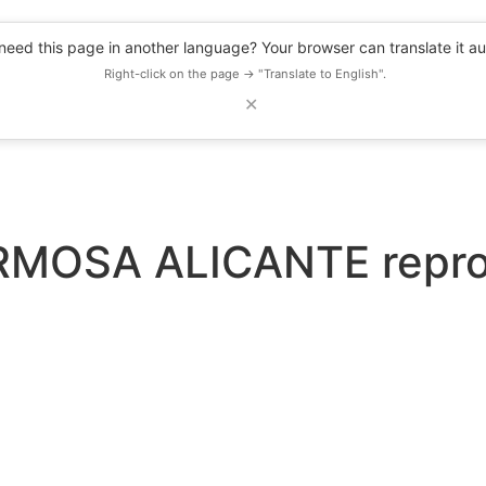
eed this page in another language? Your browser can translate it au
Right-click on the page → "Translate to English".
✕
DESCUENTOS
OBSERVATORIO
RECURSOS
BLOG
EVENTOS
MOSA ALICANTE reprod