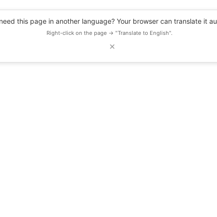
eed this page in another language? Your browser can translate it au
Right-click on the page → "Translate to English".
✕
DESCUENTOS
OBSERVATORIO
RECURSOS
BLOG
EVENTOS