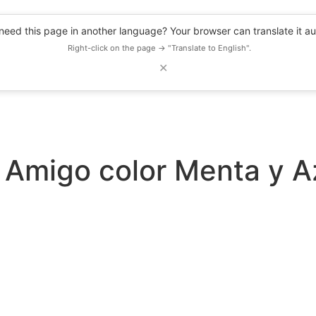
eed this page in another language? Your browser can translate it au
Right-click on the page → "Translate to English".
✕
DESCUENTOS
OBSERVATORIO
RECURSOS
BLOG
EVENTOS
l Amigo color Menta y Az