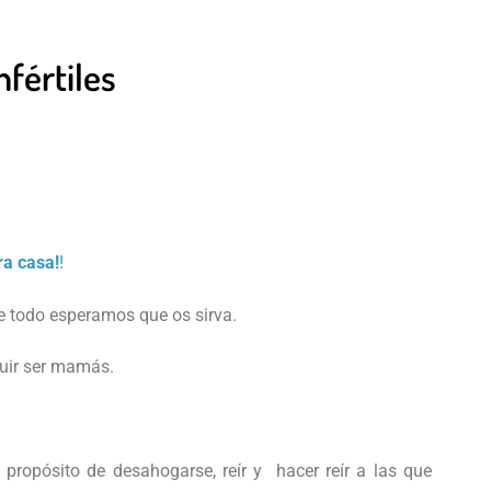
nfértiles
ra casa!
!
e todo esperamos que os sirva.
guir ser mamás.
propósito de desahogarse, reír y hacer reír a las que