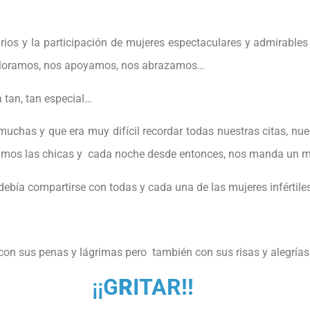
rios y la participación de mujeres espectaculares y admirables 
lloramos, nos apoyamos, nos abrazamos…
tan, tan especial…
uchas y que era muy difícil recordar todas nuestras citas, 
íamos las chicas y cada noche desde entonces, nos manda un 
debía compartirse con todas y cada una de las mujeres infértil
on sus penas y lágrimas pero también con sus risas y alegrías. 
¡¡
G
R
ITAR!!