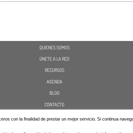
QUIENES SOMOS
ÚNETE A LA RED
RECURSOS
AGENDA
BLOG
CONTACTO
terceros con la finalidad de prestar un mejor servicio. Si continua n
Cookies
Aviso Legal
Política de Privacidad
@2020 ASOCIACIÓN RED NACIONAL DE INFÉRTILES