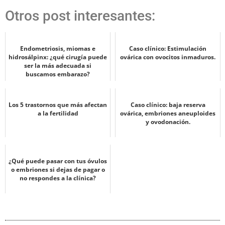
Otros post interesantes:
Endometriosis, miomas e
Caso clínico: Estimulación
hidrosálpinx: ¿qué cirugía puede
ovárica con ovocitos inmaduros.
ser la más adecuada si
buscamos embarazo?
Los 5 trastornos que más afectan
Caso clínico: baja reserva
a la fertilidad
ovárica, embriones aneuploides
y ovodonación.
¿Qué puede pasar con tus óvulos
o embriones si dejas de pagar o
no respondes a la clínica?