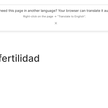
eed this page in another language? Your browser can translate it au
Right-click on the page → "Translate to English".
✕
DESCUENTOS
OBSERVATORIO
RECURSOS
BLOG
EVENTOS
fertilidad