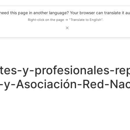
eed this page in another language? Your browser can translate it au
Right-click on the page → "Translate to English".
✕
DESCUENTOS
OBSERVATORIO
RECURSOS
BLOG
EVENTOS
tes-y-profesionales-re
-y-Asociación-Red-Nac