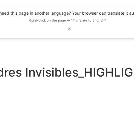
eed this page in another language? Your browser can translate it au
Right-click on the page → "Translate to English".
✕
DESCUENTOS
OBSERVATORIO
RECURSOS
BLOG
EVENTOS
dres Invisibles_HIGHL