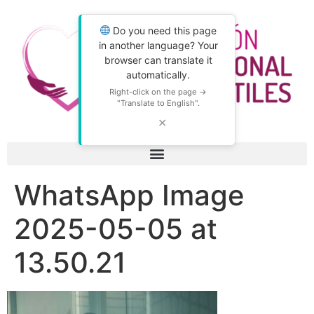
Do you need this page
in another language? Your
browser can translate it
automatically.
Right-click on the page →
"Translate to English".
✕
WhatsApp Image
2025-05-05 at
13.50.21