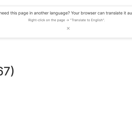
eed this page in another language? Your browser can translate it au
Right-click on the page → "Translate to English".
✕
DESCUENTOS
OBSERVATORIO
RECURSOS
BLOG
EVENTOS
67)