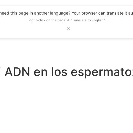
eed this page in another language? Your browser can translate it au
Right-click on the page → "Translate to English".
✕
DESCUENTOS
OBSERVATORIO
RECURSOS
BLOG
EVENTOS
l ADN en los espermato