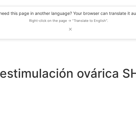
eed this page in another language? Your browser can translate it au
Right-click on the page → "Translate to English".
✕
DESCUENTOS
OBSERVATORIO
RECURSOS
BLOG
EVENTOS
restimulación ovárica 