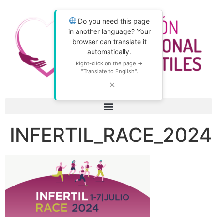
Do you need this page
in another language? Your
browser can translate it
automatically.
Right-click on the page →
"Translate to English".
✕
INFERTIL_RACE_2024