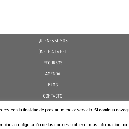
QUIENES SOMOS
ÚNETE A LA RED
RECURSOS
AGENDA
BLOG
CONTACTO
terceros con la finalidad de prestar un mejor servicio. Si continua n
Cookies
Aviso Legal
Política de Privacidad
@2020 ASOCIACIÓN RED NACIONAL DE INFÉRTILES
mbiar la configuración de las cookies u obtener más información aqu