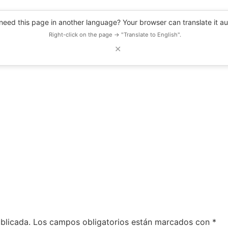
eed this page in another language? Your browser can translate it au
Right-click on the page → "Translate to English".
✕
DESCUENTOS
OBSERVATORIO
RECURSOS
BLOG
EVENTOS
blicada.
Los campos obligatorios están marcados con
*