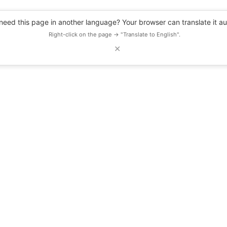
eed this page in another language? Your browser can translate it au
Right-click on the page → "Translate to English".
✕
DESCUENTOS
OBSERVATORIO
RECURSOS
BLOG
EVENTOS