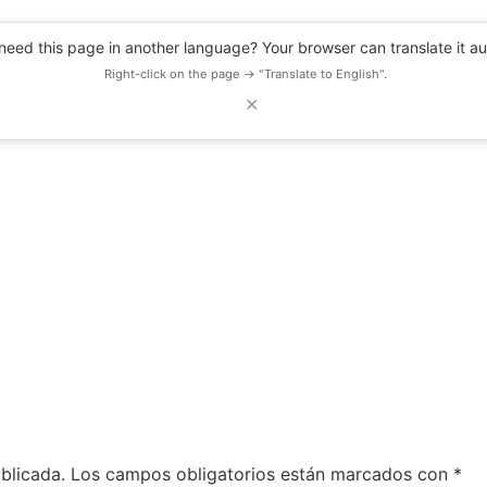
eed this page in another language? Your browser can translate it au
Right-click on the page → "Translate to English".
✕
DESCUENTOS
OBSERVATORIO
RECURSOS
BLOG
EVENTOS
blicada.
Los campos obligatorios están marcados con
*