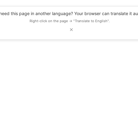
eed this page in another language? Your browser can translate it au
Right-click on the page → "Translate to English".
✕
DESCUENTOS
OBSERVATORIO
RECURSOS
BLOG
EVENTOS