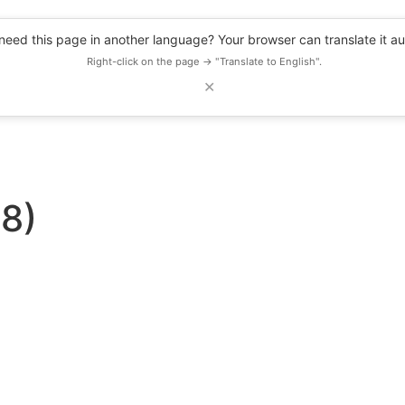
eed this page in another language? Your browser can translate it au
Right-click on the page → "Translate to English".
✕
DESCUENTOS
OBSERVATORIO
RECURSOS
BLOG
EVENTOS
(8)