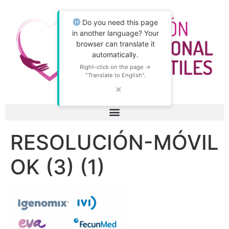
Do you need this page
in another language? Your
browser can translate it
automatically.
Right-click on the page →
"Translate to English".
✕
RESOLUCIÓN-MÓVIL
OK (3) (1)