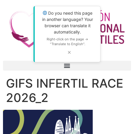
Do you need this page
in another language? Your
browser can translate it
automatically.
Right-click on the page →
"Translate to English".
✕
GIFS INFERTIL RACE
2026_2