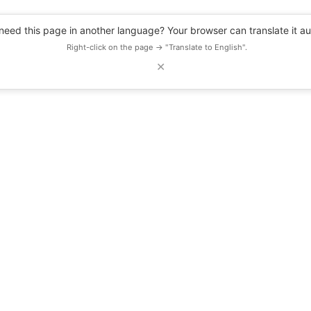
eed this page in another language? Your browser can translate it au
Right-click on the page → "Translate to English".
✕
DESCUENTOS
OBSERVATORIO
RECURSOS
BLOG
EVENTOS