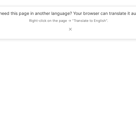
eed this page in another language? Your browser can translate it au
Right-click on the page → "Translate to English".
✕
DESCUENTOS
OBSERVATORIO
RECURSOS
BLOG
EVENTOS