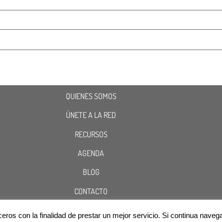
QUIENES SOMOS
ÚNETE A LA RED
RECURSOS
AGENDA
BLOG
CONTACTO
terceros con la finalidad de prestar un mejor servicio. Si continua n
Cookies
Aviso Legal
Política de Privacidad