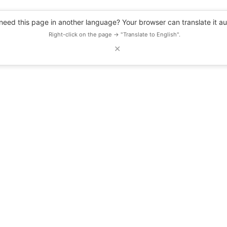
eed this page in another language? Your browser can translate it au
Right-click on the page → "Translate to English".
✕
DESCUENTOS
OBSERVATORIO
RECURSOS
BLOG
EVENTOS