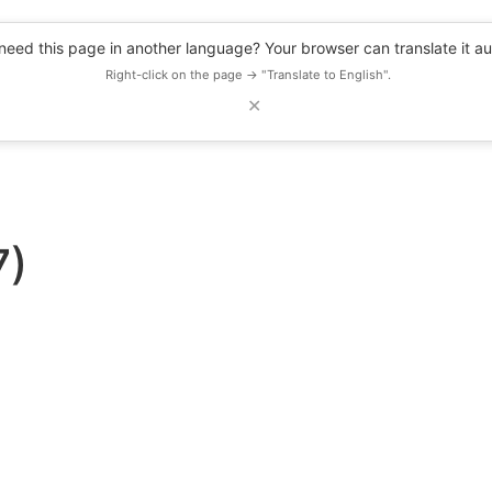
eed this page in another language? Your browser can translate it au
Right-click on the page → "Translate to English".
✕
DESCUENTOS
OBSERVATORIO
RECURSOS
BLOG
EVENTOS
7)