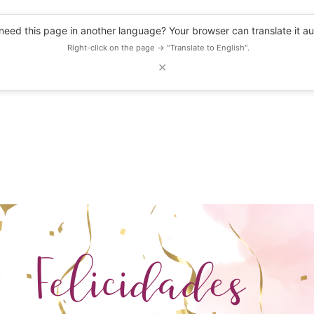
eed this page in another language? Your browser can translate it au
Right-click on the page → "Translate to English".
✕
DESCUENTOS
OBSERVATORIO
RECURSOS
BLOG
EVENTOS