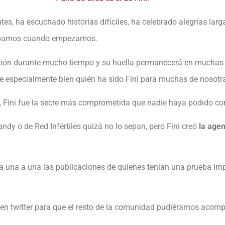
s, ha escuchado historias difíciles, ha celebrado alegrías la
ábamos cuando empezamos.
iación durante mucho tiempo y su huella permanecerá en muchas
e especialmente bien quién ha sido Fini para muchas de nosotr
ndy, Fini fue la secre más comprometida que nadie haya podido co
ndy o de Red Infértiles quizá no lo sepan, pero Fini creó
la agen
a una a una las publicaciones de quienes tenían una prueba imp
n twitter para que el resto de la comunidad pudiéramos acomp