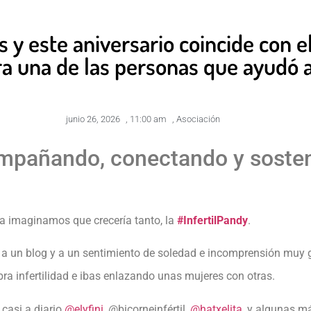
 y este aniversario coincide con e
a una de las personas que ayudó a
junio 26, 2026
,
11:00 am
,
Asociación
pañando, conectando y sosteni
a imaginamos que crecería tanto, la
#InfertilPandy
.
a un blog y a un sentimiento de soledad e incomprensión muy
bra infertilidad e ibas enlazando unas mujeres con otras.
casi a diario
@elyfini
, @bicorneinfértil,
@hatxelita
, y algunas m