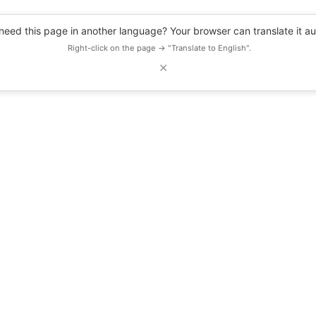
eed this page in another language? Your browser can translate it au
Right-click on the page → "Translate to English".
✕
DESCUENTOS
OBSERVATORIO
RECURSOS
BLOG
EVENTOS