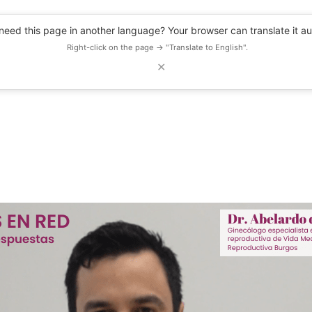
eed this page in another language? Your browser can translate it au
Right-click on the page → "Translate to English".
✕
DESCUENTOS
OBSERVATORIO
RECURSOS
BLOG
EVENTOS